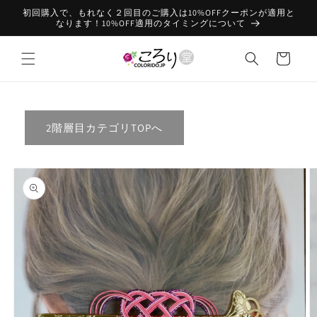
コンテン
初回購入で、もれなく２回目のご購入は10%OFFクーポンが適用と
ツに進む
なります！10%OFF適用のタイミングについて
カ
ー
ト
2階層目カテゴリTOPへ
商品情報
にスキッ
プ