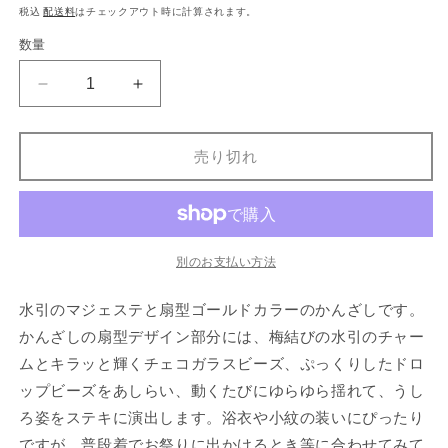
常
税込
配送料
はチェックアウト時に計算されます。
価
数量
格
砂
砂
子
子
銀
銀
売り切れ
箔
箔
風
風
の
の
水
水
引
引
別のお支払い方法
マ
マ
水引のマジェステと扇型ゴールドカラーのかんざしです。
ジ
ジ
ェ
ェ
かんざしの扇型デザイン部分には、梅結びの水引のチャー
ス
ス
ムとキラッと輝くチェコガラスビーズ、ぷっくりしたドロ
テ
テ
ップビーズをあしらい、動くたびにゆらゆら揺れて、うし
と
と
ろ姿をステキに演出します。浴衣や小紋の装いにぴったり
扇
扇
ですが、普段着でお祭りに出かけるとき等に合わせてみて