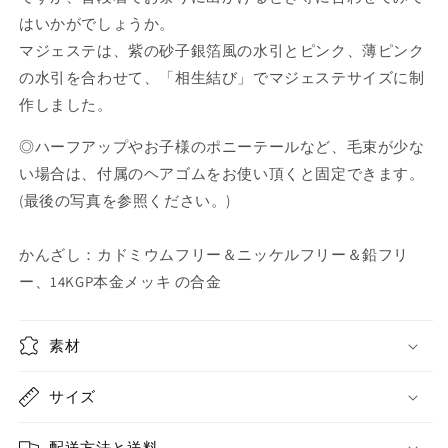
型
型
はいかがでしょうか。
の
の
マジェステは、紫の砂子銀箔風の水引とピンク、薄ピンク
か
か
の水引を合わせて、「相生結び」でマジェステサイズに制
ん
ん
ざ
ざ
作しました。
し
し
◎ハーフアップやお子様のポニーテールなど、毛束が少な
(ピ
(ピ
い場合は、付属のヘアゴムをお使い頂くと固定できます。
ン
ン
ク
ク
(最後の写真を参照ください。)
＆
＆
銀
銀
かんざし：カドミウムフリー＆ニッケルフリー＆鉛フリ
紫)
紫)
ー、14KGP本金メッキ の合金
の
の
数
数
量
量
素材
を
を
減
増
サイズ
ら
や
す
す
配送方法と送料