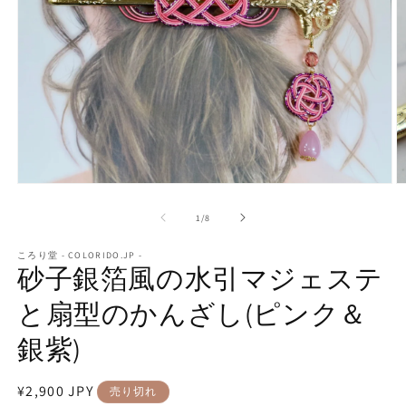
モ
ー
の
1
/
8
ダ
ル
で
ころり堂 - COLORIDO.JP -
砂子銀箔風の水引マジェステ
メ
デ
と扇型のかんざし(ピンク＆
ィ
ア
(1)
(2
銀紫)
を
開
く
通
¥2,900 JPY
売り切れ